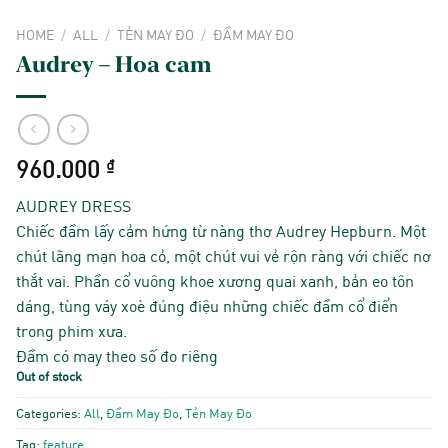
HOME
/
ALL
/
TẺN MAY ĐO
/
ĐẦM MAY ĐO
Audrey – Hoa cam
960.000
₫
AUDREY DRESS
Chiếc đầm lấy cảm hứng từ nàng thơ Audrey Hepburn. Một
chút lãng mạn hoa cỏ, một chút vui vẻ rộn ràng với chiếc nơ
thắt vai. Phần cổ vuông khoe xương quai xanh, bản eo tôn
dáng, tùng váy xoè đúng điệu những chiếc đầm cổ điển
trong phim xưa.
Đầm có may theo số đo riêng
Out of stock
Categories:
All
,
Đầm May Đo
,
Tẻn May Đo
Tag:
feature