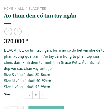
HOME
/
ALL
/
BLACK TEE
Áo thun đen cổ tim tay ngắn
320.000
₫
BLACK TEE cổ tim tay ngắn, form áo có độ bẹt vai nhẹ để lộ
phần xương quai xanh. Áo lấy cảm hứng từ phần top của
chiếc đầm kinh điển từ minh tinh Grace Kelly. Áo mặc rất
đẹp với các chân váy vintage.
Size S vòng 1 dưới 85-86cm
Size M vòng 1 dưới 90-92cm
Size L vòng 1 dưới 92-98cm
Size
S
M
L
Áo thun đen cổ tim tay ngắn quantity