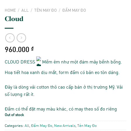
HOME
/
ALL
/
TẺN MAY ĐO
/
ĐẦM MAY ĐO
Cloud
960.000
₫
CLOUD DRESS
Mềm êm như một đám mây bềnh bồng.
Hoạ tiết hoa xanh dịu mắt, form đầm có bản eo tôn dáng.
Đây là dòng vải cotton thô cao cấp bán ở thị trường Mỹ. Vải
số lượng rất ít.
Đầm có thể đặt may màu khác, có may theo số đo riêng
Out of stock
Categories:
All
,
Đầm May Đo
,
New Arrivals
,
Tẻn May Đo