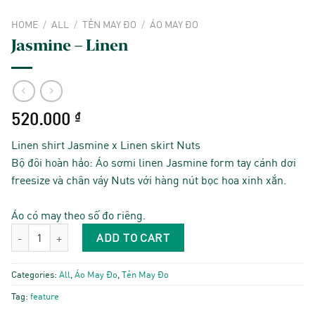
HOME
/
ALL
/
TẺN MAY ĐO
/
ÁO MAY ĐO
Jasmine – Linen
520.000
₫
Linen shirt Jasmine x Linen skirt Nuts
Bộ đôi hoàn hảo: Áo sơmi linen Jasmine form tay cánh dơi
freesize và chân váy Nuts với hàng nút bọc hoa xinh xắn.
Áo có may theo số đo riêng.
Jasmine - Linen quantity
ADD TO CART
Categories:
All
,
Áo May Đo
,
Tẻn May Đo
Tag:
feature