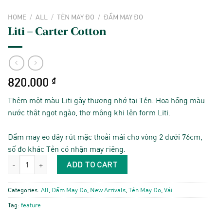
HOME
/
ALL
/
TẺN MAY ĐO
/
ĐẦM MAY ĐO
Liti – Carter Cotton
820.000
₫
Thêm một màu Liti gây thương nhớ tại Tẻn. Hoa hồng màu
nước thật ngọt ngào, thơ mộng khi lên form Liti.
Đầm may eo dây rút mặc thoải mái cho vòng 2 dưới 76cm,
số đo khác Tẻn có nhận may riêng.
Liti - Carter Cotton quantity
ADD TO CART
Categories:
All
,
Đầm May Đo
,
New Arrivals
,
Tẻn May Đo
,
Vải
Tag:
feature