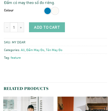
Đầm có may theo số đo riêng.
Colour
My Dear - Linen quantity
ADD TO CART
SKU:
MY DEAR
Categories:
All
,
Đầm May Đo
,
Tẻn May Đo
Tag:
feature
RELATED PRODUCTS