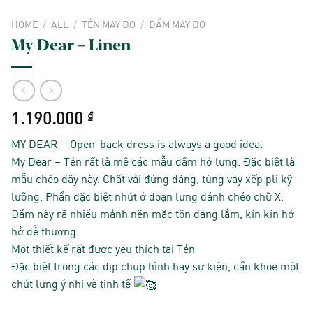
HOME
/
ALL
/
TẺN MAY ĐO
/
ĐẦM MAY ĐO
My Dear – Linen
1.190.000
₫
MY DEAR – Open-back dress is always a good idea.
My Dear – Tẻn rất là mê các mẫu đầm hở lưng. Đặc biệt là
mẫu chéo dây này. Chất vải đứng dáng, tùng váy xếp pli kỹ
lưỡng. Phần đặc biệt nhứt ở đoạn lưng đánh chéo chữ X.
Đầm này rã nhiều mảnh nên mặc tôn dáng lắm, kín kín hở
hở dễ thương.
Một thiết kế rất được yêu thích tại Tẻn
Đặc biệt trong các dịp chụp hình hay sự kiện, cần khoe một
chút lưng ý nhị và tinh tế