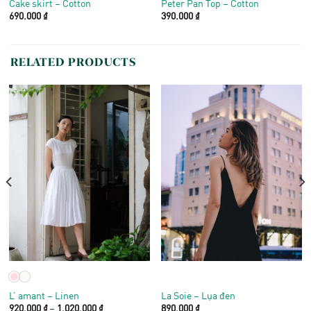
Cake skirt – Cotton
Peter Pan Top – Cotton
690.000
₫
390.000
₫
RELATED PRODUCTS
L’ amant – Linen
La Soie – Lụa đen
Price
920.000
₫
–
1.020.000
₫
890.000
₫