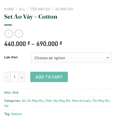
HOME
/
ALL
/
TẺN MAY ĐO
/
ÁO MAY ĐO
Set Áo Váy – Cotton
Price
440.000
–
690.000
₫
₫
range:
440.000 ₫
Lựa chọn
through
690.000 ₫
Set Áo Váy - Cotton quantity
ADD TO CART
SKU:
N/A
Categories:
All
,
Áo May Đo
,
Chân Váy May Đo
,
New Arrivals
,
Tẻn May Đo
,
Vải
Tag:
feature