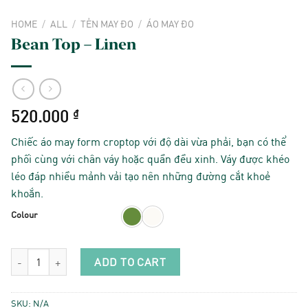
HOME
/
ALL
/
TẺN MAY ĐO
/
ÁO MAY ĐO
Bean Top – Linen
520.000
₫
Chiếc áo may form croptop với độ dài vừa phải, bạn có thể
phối cùng với chân váy hoặc quần đều xinh. Váy được khéo
léo đáp nhiều mảnh vải tạo nên những đường cắt khoẻ
khoắn.
Colour
Bean Top - Linen quantity
ADD TO CART
SKU:
N/A