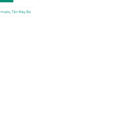
rivals
,
Tẻn May Đo