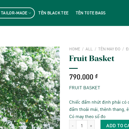
 TAILOR-MADE
TẺN BLACK TEE
TẺN TOTE BAGS
HOME
/
ALL
/
TẺN MAY ĐO
/
Đ
Fruit Basket
790.000
₫
FRUIT BASKET
Chiếc đầm nhứt định phải có 
đầm thoải mái, thênh thang, 
Có may theo số đo
Fruit Basket quantity
ADD TO C