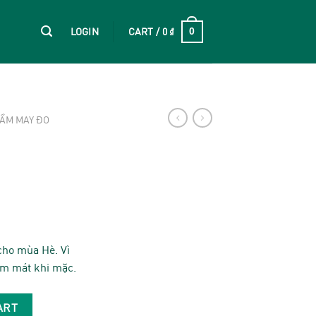
LOGIN
CART /
0
₫
0
ẦM MAY ĐO
cho mùa Hè. Vì
êm mát khi mặc.
ART