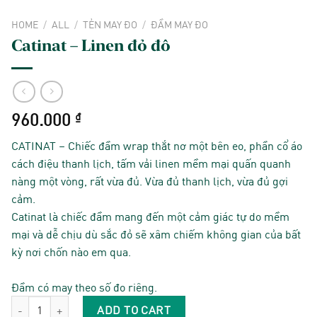
HOME
/
ALL
/
TẺN MAY ĐO
/
ĐẦM MAY ĐO
Catinat – Linen đỏ đô
960.000
₫
CATINAT – Chiếc đầm wrap thắt nơ một bên eo, phần cổ áo
cách điệu thanh lịch, tấm vải linen mềm mại quấn quanh
nàng một vòng, rất vừa đủ. Vừa đủ thanh lịch, vừa đủ gợi
cảm.
Catinat là chiếc đầm mang đến một cảm giác tự do mềm
mại và dễ chịu dù sắc đỏ sẽ xâm chiếm không gian của bất
kỳ nơi chốn nào em qua.
Đầm có may theo số đo riêng.
Catinat - Linen đỏ đô quantity
ADD TO CART