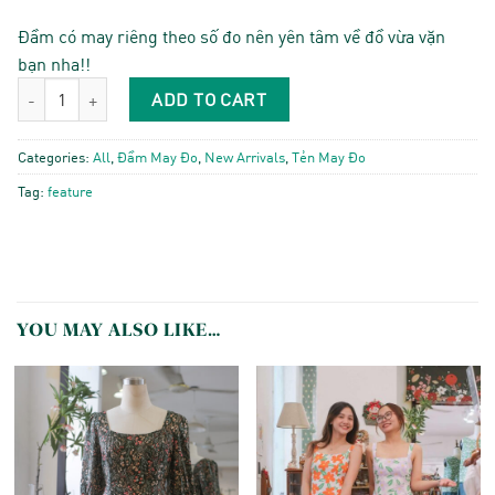
Đầm có may riêng theo số đo nên yên tâm về đồ vừa vặn
bạn nha!!
Grace - Đũi quantity
ADD TO CART
Categories:
All
,
Đầm May Đo
,
New Arrivals
,
Tẻn May Đo
Tag:
feature
YOU MAY ALSO LIKE…