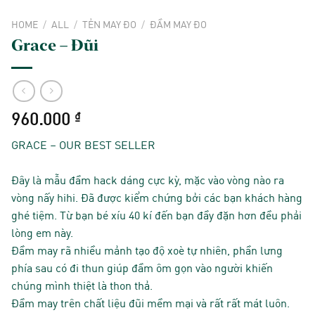
HOME
/
ALL
/
TẺN MAY ĐO
/
ĐẦM MAY ĐO
Grace – Đũi
960.000
₫
GRACE – OUR BEST SELLER
Đây là mẫu đầm hack dáng cực kỳ, mặc vào vòng nào ra
vòng nấy hihi. Đã được kiểm chứng bởi các bạn khách hàng
ghé tiệm. Từ bạn bé xíu 40 kí đến bạn đầy đặn hơn đều phải
lòng em này.
Đầm may rã nhiều mảnh tạo độ xoè tự nhiên, phần lưng
phía sau có đi thun giúp đầm ôm gọn vào người khiến
chúng mình thiệt là thon thả.
Đầm may trên chất liệu đũi mềm mại và rất rất mát luôn.