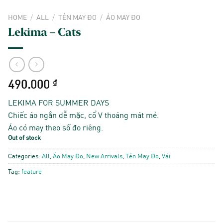
HOME
/
ALL
/
TẺN MAY ĐO
/
ÁO MAY ĐO
Lekima – Cats
490.000
₫
LEKIMA FOR SUMMER DAYS
Chiếc áo ngắn dễ mặc, cổ V thoáng mát mẻ.
Áo có may theo số đo riêng.
Out of stock
Categories:
All
,
Áo May Đo
,
New Arrivals
,
Tẻn May Đo
,
Vải
Tag:
feature