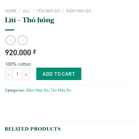
HOME
/
ALL
/
TẺN MAY ĐO
/
ĐẦM MAY ĐO
Liti – Thỏ hồng
920.000
₫
100% cotton
Liti - Thỏ hồng quantity
ADD TO CART
Categories:
Đầm May Đo
,
Tẻn May Đo
RELATED PRODUCTS