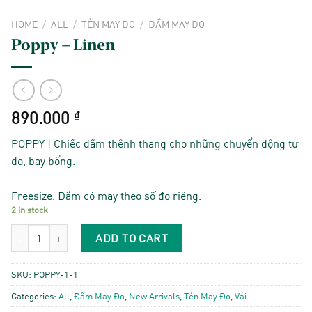
HOME
/
ALL
/
TẺN MAY ĐO
/
ĐẦM MAY ĐO
Poppy – Linen
890.000
₫
POPPY | Chiếc đầm thênh thang cho những chuyển động tự
do, bay bổng.
Freesize. Đầm có may theo số đo riêng.
2 in stock
Poppy - Linen quantity
ADD TO CART
SKU:
POPPY-1-1
Categories:
All
,
Đầm May Đo
,
New Arrivals
,
Tẻn May Đo
,
Vải