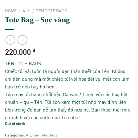
HOME
/
ALL
/
TẺN TOTE BAGS
Tote Bag – Sọc vàng
220.000
₫
TẺN TOTE BAGS
Chiếc túi vải luôn là người bạn thân thiết của Tẻn. Không
chỉ tiện dụng mà một chiếc túi với hoạ tiết vui mắt còn làm
bạn trở nên hay ho hơn.
Tẻn may túi bằng chất liệu Canvas / Linen với các hoạ tiết
chuẩn – gu – Tẻn. Túi còn kèm một túi nhỏ may dính liền
bên trong để bạn dễ tìm thấy đồ nữa nè. Bạn thoải mái mix
n match với các outfit của Tẻn nha!
Out of stock
Categories:
All
,
Tẻn Tote Bags