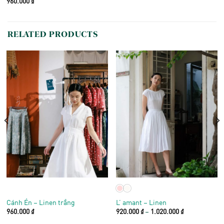
960.000
₫
RELATED PRODUCTS
Cánh Én – Linen trắng
L’ amant – Linen
Price
960.000
₫
920.000
₫
–
1.020.000
₫
range:
920.000 ₫