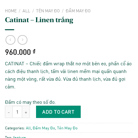
HOME
/
ALL
/
TẺN MAY ĐO
/
ĐẦM MAY ĐO
Catinat – Linen trắng
960.000
₫
CATINAT – Chiếc đầm wrap thắt nơ một bên eo, phần cổ áo
cách điệu thanh lịch, tấm vải linen mềm mại quấn quanh
nàng một vòng, rất vừa đủ. Vừa đủ thanh lịch, vừa đủ gợi
cảm.
Đầm có may theo số đo.
Catinat - Linen trắng quantity
ADD TO CART
Categories:
All
,
Đầm May Đo
,
Tẻn May Đo
Tag:
feature