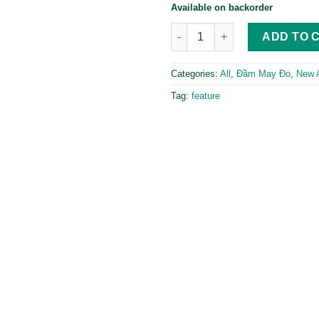
Available on backorder
Champagne - Linen đỏ đô qua
ADD TO 
Categories:
All
,
Đầm May Đo
,
New A
Tag:
feature