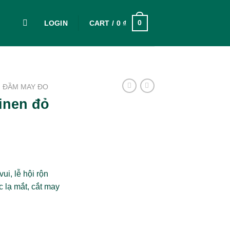
0
LOGIN
CART /
0
₫
ĐẦM MAY ĐO
inen đỏ
i, lễ hội rộn
c lạ mắt, cắt may