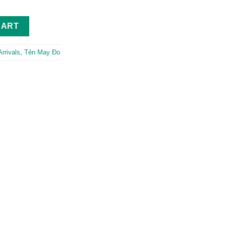
ntity
CART
rrivals
,
Tẻn May Đo