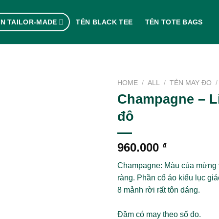
N TAILOR-MADE
TẺN BLACK TEE
TẺN TOTE BAGS
HOME
/
ALL
/
TẺN MAY ĐO
/
Champagne – L
đô
960.000
₫
Champagne: Màu của mừng vu
ràng. Phần cổ áo kiểu lục giá
8 mảnh rời rất tôn dáng.
Đầm có may theo số đo.