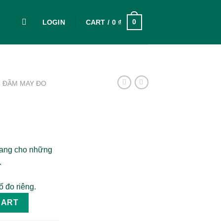
0
LOGIN
CART /
0
₫
ĐẦM MAY ĐO
hang cho những
.
 đo riêng.
CART