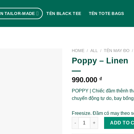
N TAILOR-MADE
TẺN BLACK TEE
TẺN TOTE BAGS
HOME
/
ALL
/
TẺN MAY ĐO
/
Poppy – Linen
990.000
₫
POPPY | Chiếc đầm thênh t
chuyển động tự do, bay bổng
Freesize. Đầm có may theo số
Poppy - Linen quantity
ADD TO 