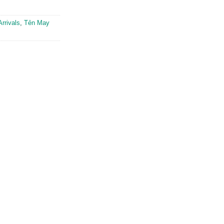
rrivals
,
Tẻn May