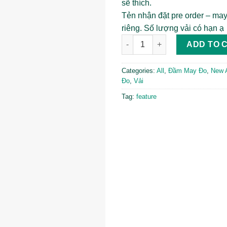
sẽ thích.
Tẻn nhận đặt pre order – may
riêng. Số lượng vải có hạn ạ 
Twilight - Đũi quantity
ADD TO 
Categories:
All
,
Đầm May Đo
,
New A
Đo
,
Vải
Tag:
feature