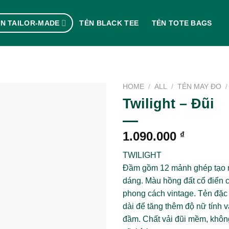
N TAILOR-MADE
TẺN BLACK TEE
TẺN TOTE BAGS
HOME
/
ALL
/
TẺN MAY ĐO
/
Twilight – Đũi
1.090.000
₫
TWILIGHT
Đầm gồm 12 mảnh ghép tạo n
dáng. Màu hồng đất cổ điển 
phong cách vintage. Tẻn đặc
dài để tăng thêm độ nữ tính v
đầm. Chất vải đũi mềm, khô