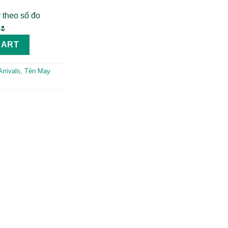
 theo số đo
🌷
CART
rrivals
,
Tẻn May