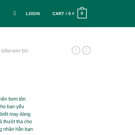
0
LOGIN
CART /
0
₫
ĐẦM MAY ĐO
ên form tôn
cho bạn yêu
 biệt may dáng
à thướt tha cho
ng nhăn hẳn bạn