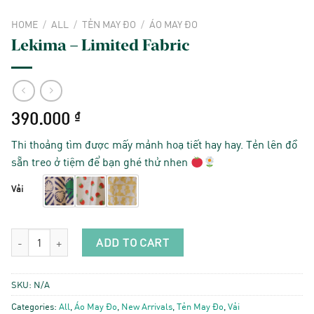
HOME
/
ALL
/
TẺN MAY ĐO
/
ÁO MAY ĐO
Lekima – Limited Fabric
390.000
₫
Thi thoảng tìm được mấy mảnh hoạ tiết hay hay. Tẻn lên đồ
sẵn treo ở tiệm để bạn ghé thử nhen
Vải
Lekima - Limited Fabric quantity
ADD TO CART
SKU:
N/A
Categories:
All
,
Áo May Đo
,
New Arrivals
,
Tẻn May Đo
,
Vải